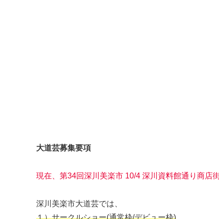
大道芸募集要項
現在、第34回深川美楽市 10/4 深川資料館通り
深川美楽市大道芸では、
１）サークルショー(通常枠/デビュー枠)