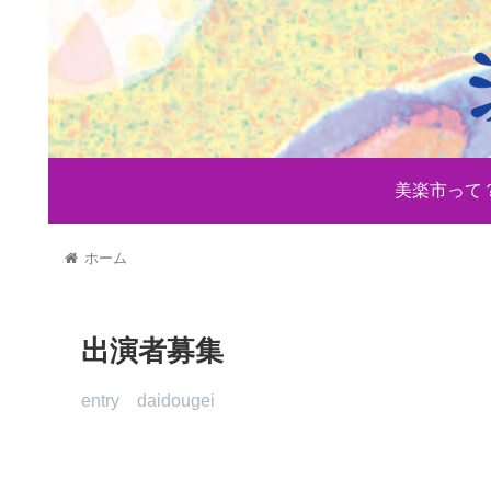
美楽市って
ホーム
出演者募集
entry daidougei